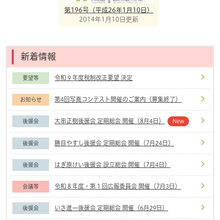
第196号（平成26年1月10日）
2014年1月10日更新
新着情報
令和９年度税制改正要望 決定
要望等
第4回写真コンテスト開催のご案内（募集終了）
お知らせ
大串正樹後援会 定期総会 開催（8月4日）
後援会
New
勝目やすし後援会 定期総会 開催（7月24日）
後援会
はぎ原けい後援会 設立総会 開催（7月4日）
後援会
令和８年度・第１回広報委員会 開催（7月3日）
会議等
いさ進一後援会 定期総会 開催（6月29日）
後援会