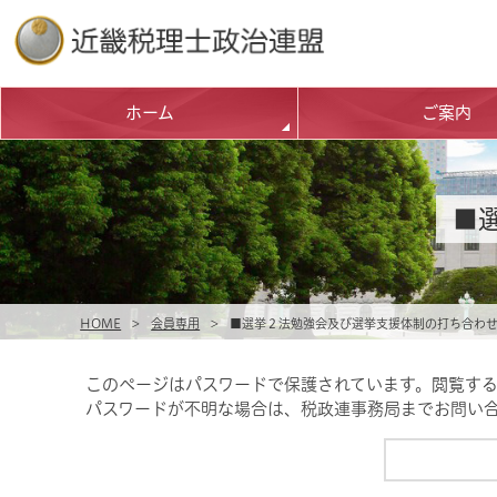
ホーム
ご案内
■
HOME
>
会員専用
>
■選挙２法勉強会及び選挙支援体制の打ち合わ
このページはパスワードで保護されています。閲覧す
パスワードが不明な場合は、税政連事務局までお問い