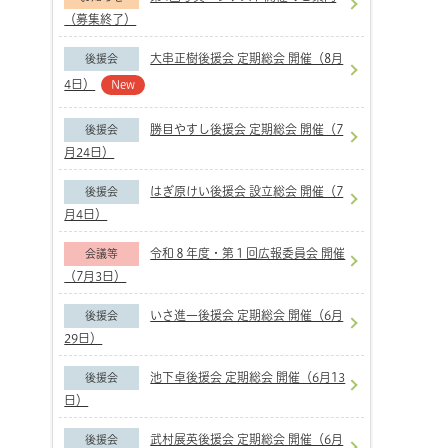
（募集終了）
大串正樹後援会 定期総会 開催（8月
後援会
4日）
New
勝目やすし後援会 定期総会 開催（7
後援会
月24日）
はぎ原けい後援会 設立総会 開催（7
後援会
月4日）
令和８年度・第１回広報委員会 開催
会議等
（7月3日）
いさ進一後援会 定期総会 開催（6月
後援会
29日）
池下卓後援会 定期総会 開催（6月13
後援会
日）
武村展英後援会 定期総会 開催（6月
後援会