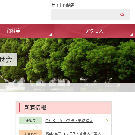
サイト内検索
資料等
アクセス
せ会
新着情報
令和９年度税制改正要望 決定
要望等
第4回写真コンテスト開催のご案内
お知らせ