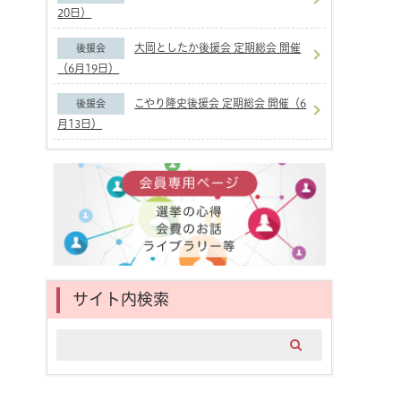
20日）
大岡としたか後援会 定期総会 開催
後援会
（6月19日）
こやり隆史後援会 定期総会 開催（6
後援会
月13日）
サイト内検索