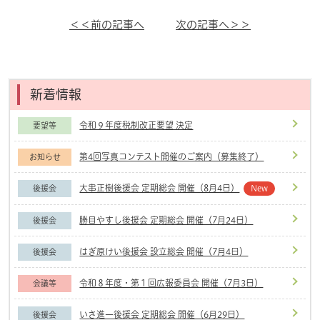
＜＜前の記事へ
次の記事へ＞＞
新着情報
令和９年度税制改正要望 決定
要望等
第4回写真コンテスト開催のご案内（募集終了）
お知らせ
大串正樹後援会 定期総会 開催（8月4日）
後援会
New
勝目やすし後援会 定期総会 開催（7月24日）
後援会
はぎ原けい後援会 設立総会 開催（7月4日）
後援会
令和８年度・第１回広報委員会 開催（7月3日）
会議等
いさ進一後援会 定期総会 開催（6月29日）
後援会