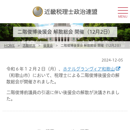
togg
navi
MENU
二階俊博後援会 解散総会 開催（12月2日）
HOME
>
活動状況
>
後援会
>
二階俊博後援会 解散総会 開催（12月2日）
2024-12-05
令和６年１２月２日（月）、
ホテルグランヴィア和歌山
（和歌山市）において、
税理士による二階俊博後援会
の解
散総会が開催されました。
二階俊博前議員の引退に伴い後援会の解散が決議されまし
た。