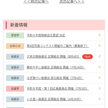
＜＜前の記事へ
次の記事へ＞＞
新着情報
令和９年度税制改正要望 決定
要望等
第4回写真コンテスト開催のご案内（募集終了）
お知らせ
大串正樹後援会 定期総会 開催（8月4日）
後援会
New
勝目やすし後援会 定期総会 開催（7月24日）
後援会
はぎ原けい後援会 設立総会 開催（7月4日）
後援会
令和８年度・第１回広報委員会 開催（7月3日）
会議等
いさ進一後援会 定期総会 開催（6月29日）
後援会