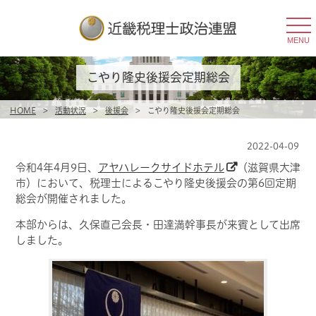
togg
navi
MENU
こやり隆史後援会定期総会
HOME
>
活動状況
>
後援会
>
こやり隆史後援会定期総会
2022-04-09
令和4年4月9日、
アヤハレークサイドホテル
（滋賀県大津
市）において、
税理士によるこやり隆史後援会の第6回定期
総会
が開催されました。
本部からは、久保直己会長・田達満幹事長が来賓として出席
しました。