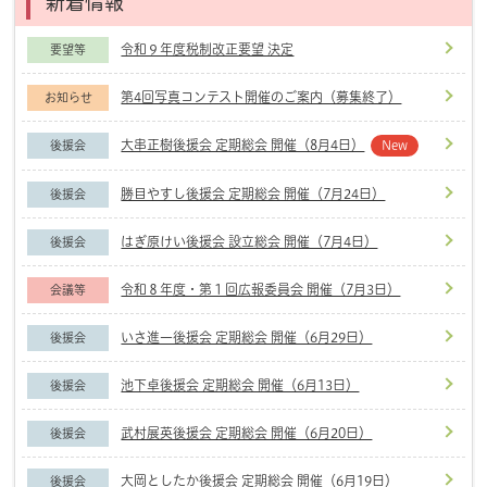
新着情報
令和９年度税制改正要望 決定
要望等
第4回写真コンテスト開催のご案内（募集終了）
お知らせ
大串正樹後援会 定期総会 開催（8月4日）
後援会
New
勝目やすし後援会 定期総会 開催（7月24日）
後援会
はぎ原けい後援会 設立総会 開催（7月4日）
後援会
令和８年度・第１回広報委員会 開催（7月3日）
会議等
いさ進一後援会 定期総会 開催（6月29日）
後援会
池下卓後援会 定期総会 開催（6月13日）
後援会
武村展英後援会 定期総会 開催（6月20日）
後援会
大岡としたか後援会 定期総会 開催（6月19日）
後援会