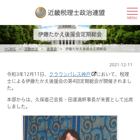
togg
navi
MENU
伊藤たかえ後援会定期総会
HOME
>
活動状況
>
後援会
>
伊藤たかえ後援会定期総会
2021-12-11
令和3年12月11日、
クラウンパレス神戸
において、
税理
士による伊藤たかえ後援会の第4回定期総会
が開催されまし
た。
本部からは、久保直己会長・田達満幹事長が来賓として出席
しました。