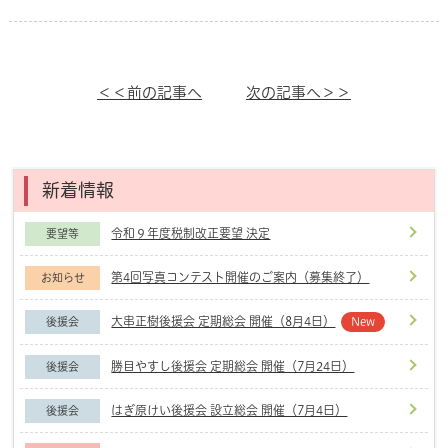
＜＜前の記事へ
次の記事へ＞＞
新着情報
令和９年度税制改正要望 決定
要望等
第4回写真コンテスト開催のご案内（募集終了）
お知らせ
大串正樹後援会 定期総会 開催（8月4日）
後援会
New
勝目やすし後援会 定期総会 開催（7月24日）
後援会
はぎ原けい後援会 設立総会 開催（7月4日）
後援会