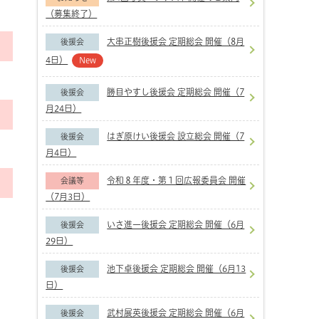
（募集終了）
大串正樹後援会 定期総会 開催（8月
後援会
4日）
New
勝目やすし後援会 定期総会 開催（7
後援会
月24日）
はぎ原けい後援会 設立総会 開催（7
後援会
月4日）
令和８年度・第１回広報委員会 開催
会議等
（7月3日）
いさ進一後援会 定期総会 開催（6月
後援会
29日）
池下卓後援会 定期総会 開催（6月13
後援会
日）
武村展英後援会 定期総会 開催（6月
後援会