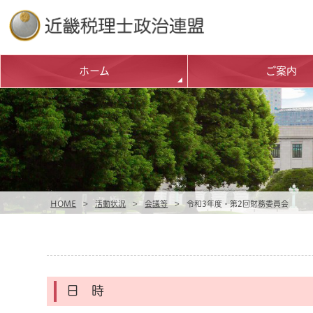
ホーム
ご案内
HOME
>
活動状況
>
会議等
>
令和3年度・第2回財務委員会
日 時