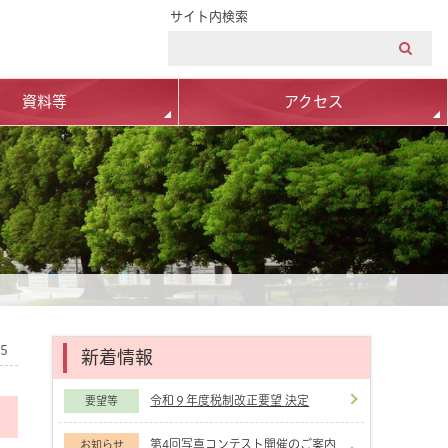
サイト内検索
資料等
アクセス
25
新着情報
令和９年度税制改正要望 決定
要望等
第4回写真コンテスト開催のご案内
お知らせ