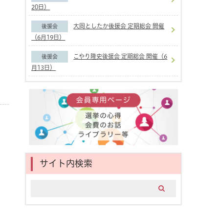
20日）
大岡としたか後援会 定期総会 開催
後援会
（6月19日）
こやり隆史後援会 定期総会 開催（6
後援会
月13日）
サイト内検索