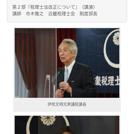
第２部「税理士法改正について」（講演）
講師 市木雅之 近畿税理士会 制度部長
伊吹文明元衆議院議長