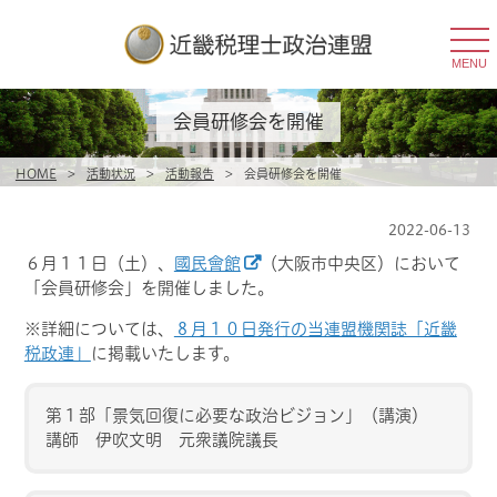
togg
navi
MENU
会員研修会を開催
HOME
>
活動状況
>
活動報告
>
会員研修会を開催
2022-06-13
６月１１日（土）、
國民會館
（大阪市中央区）において
「会員研修会」
を開催しました。
※詳細については、
８月１０日発行の当連盟機関誌「近畿
税政連」
に掲載いたします。
第１部「景気回復に必要な政治ビジョン」（講演）
講師 伊吹文明 元衆議院議長