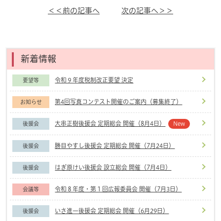
＜＜前の記事へ
次の記事へ＞＞
新着情報
令和９年度税制改正要望 決定
要望等
第4回写真コンテスト開催のご案内（募集終了）
お知らせ
大串正樹後援会 定期総会 開催（8月4日）
後援会
New
勝目やすし後援会 定期総会 開催（7月24日）
後援会
はぎ原けい後援会 設立総会 開催（7月4日）
後援会
令和８年度・第１回広報委員会 開催（7月3日）
会議等
いさ進一後援会 定期総会 開催（6月29日）
後援会